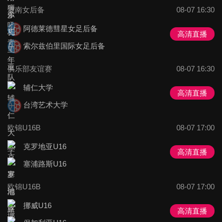
澳南女后备
08-07 16:30
阿德莱德彗星女足后备
高清直播
索尔兹伯里国际女足后备
俱乐部友谊赛
08-07 16:30
辅仁大学
高清直播
台湾艺术大学
欧锦U16B
08-07 17:00
克罗地亚U16
高清直播
塞浦路斯U16
欧锦U16B
08-07 17:00
挪威U16
高清直播