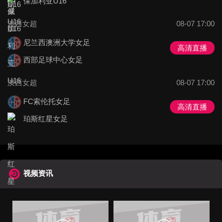
保加利亚U16
澳西女超
08-07 17:00
尼兰西澳洲大学女足
高清直播
西部足球中心女足
澳西女超
08-07 17:00
FC索伦托女足
高清直播
珀斯红星女足
视频资讯