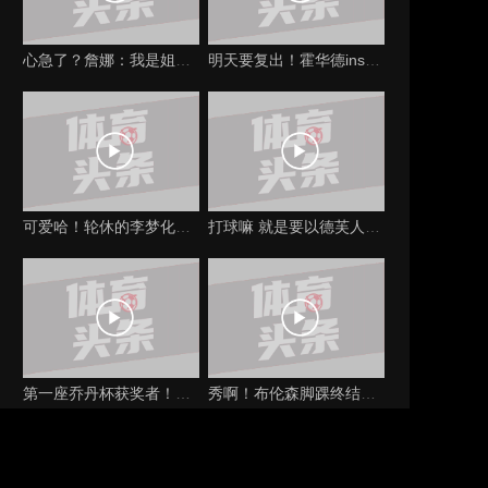
心急了？詹娜：我是姐妹中唯一没生孩子的，我要立刻马上生孩子！（詹娜二胎）
明天要复出！霍华德ins晒训练视频：超人就要回归赛场！（霍华德的ins账号）
可爱哈！轮休的李梦化身DJ和观众给队友助威（李梦表演视频）
打球嘛 就是要以德芙人（打球嘛 就是要以德芙人为主）
第一座乔丹杯获奖者！约基奇这表现实至名归！（乔丹 约克）
秀啊！布伦森脚踝终结将卡鲁索晃倒坐地！再三分杀死比赛（布伦森集锦）