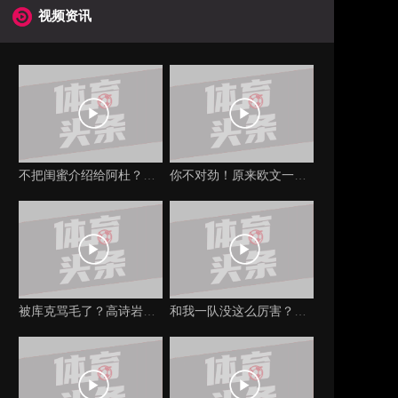
视频资讯
不把闺蜜介绍给阿杜？渡边妻子晒与杜兰特合影：很友善 非常感激（渡边身高）
你不对劲！原来欧文一心想着要隔扣杜兰特，并将其撂倒在地
被库克骂毛了？高诗岩对裁判说：他再骂我你不吹，我就上去干他！（高诗岩对新疆）
和我一队没这么厉害？巴顿在约基奇头上抢到前场篮板霸气补篮得手（约翰·巴顿）