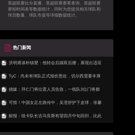
英超联赛比分直播、英超联赛赛果查询、英超联赛
赛程时间表等数据统计，同时为您提供相关球队和
球员数量、球队市值等详细数据统计。
热门新闻
洪明甫谈朴镇燮：他转会后踢双后腰，展现出适应国家队战术的能力
TyC：尚未有球队正式报价恩佐，切尔西需要丰厚报价才会放人
德媒：拜仁门将位置人员告急，一线队3位门将都伤了
可惜！中国女足左路传中，吴澄舒护下皮球，张馨左脚劲射偏出！
邮报：纽卡队长吉马良斯有望四月中旬回归，比此前的预期提前