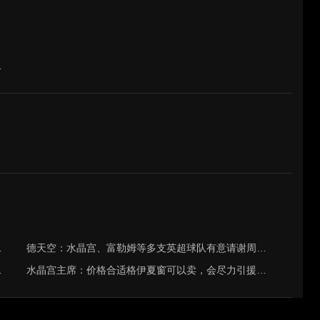
周三主帅执教
镰田大地入镜
德天空：水晶宫、富勒姆等多支英超球队有意请谢周三主帅执教
裁法庭提起上诉
水晶宫主席：价格合适格伊夏窗可以卖，会尽力引援满足教练要求