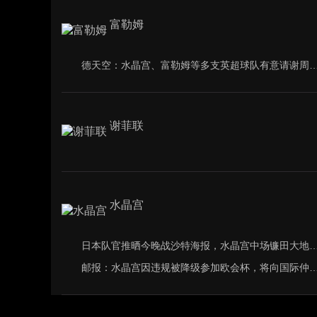
富勒姆
德天空：水晶宫、富勒姆等多支英超球队有意请谢
谢菲联
水晶宫
日本队官推晒今晚战沙特海报，水晶宫中场
邮报：水晶宫因违规被降级参加欧会杯，将向国际仲