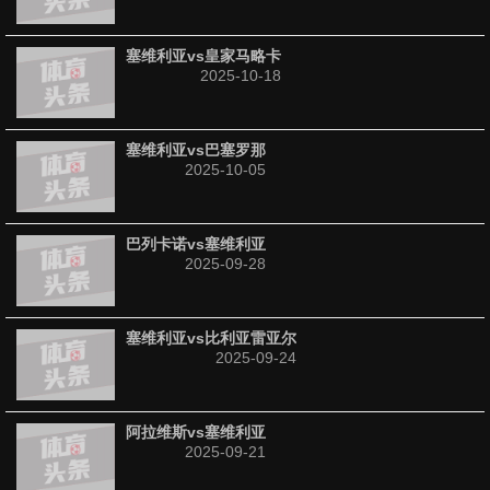
塞维利亚vs皇家马略卡
2025-10-18
塞维利亚vs巴塞罗那
2025-10-05
巴列卡诺vs塞维利亚
2025-09-28
塞维利亚vs比利亚雷亚尔
2025-09-24
阿拉维斯vs塞维利亚
2025-09-21