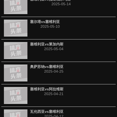
2025-05-14
塞尔塔vs塞维利亚
2025-05-10
塞维利亚vs莱加内斯
2025-05-04
奥萨苏纳vs塞维利亚
2025-04-25
塞维利亚vs阿拉维斯
2025-04-21
瓦伦西亚vs塞维利亚
2025-04-12