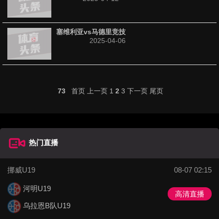
塞维利亚vs马德里竞技
2025-04-06
73
首页
上一页
1
2
3
下一页
尾页
热门直播
挪威U19
08-07 02:15
河明U19
高清直播
乌拉恩B队U19