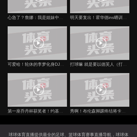
心急了？詹娜：我是姐妹中唯一没生孩子的，我要立刻马上生孩子！（詹娜二胎）
明天要复出！霍华德ins晒训练视频：超人就要回归赛场！（霍华德的ins账号）
可爱哈！轮休的李梦化身DJ和观众给队友助威（李梦表演视频）
打球嘛 就是要以德芙人（打球嘛 就是要以德芙人为主）
第一座乔丹杯获奖者！约基奇这表现实至名归！（乔丹 约克）
秀啊！布伦森脚踝终结将卡鲁索晃倒坐地！再三分杀死比赛（布伦森集锦）
球球体育直播提供最全的足球、篮球体育赛事直播导航，球球体