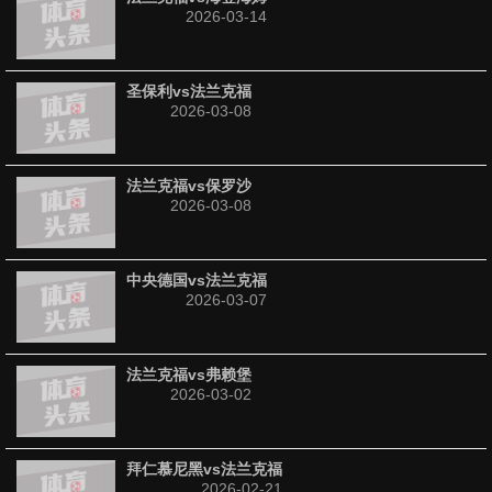
2026-03-14
圣保利vs法兰克福
2026-03-08
法兰克福vs保罗沙
2026-03-08
中央德国vs法兰克福
2026-03-07
法兰克福vs弗赖堡
2026-03-02
拜仁慕尼黑vs法兰克福
2026-02-21