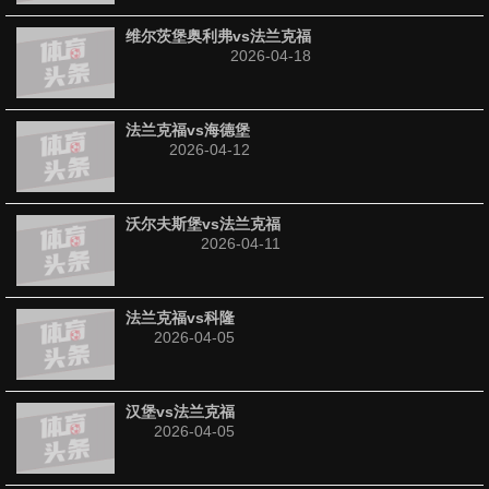
维尔茨堡奥利弗vs法兰克福
2026-04-18
法兰克福vs海德堡
2026-04-12
沃尔夫斯堡vs法兰克福
2026-04-11
法兰克福vs科隆
2026-04-05
汉堡vs法兰克福
2026-04-05