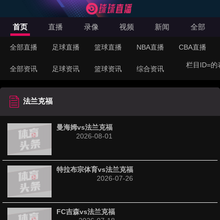
首页
直播
录像
视频
新闻
全部
全部直播
足球直播
篮球直播
NBA直播
CBA直播
栏目ID=
的
全部资讯
足球资讯
篮球资讯
综合资讯
法兰克福
曼海姆vs法兰克福
2026-08-01
特拉布宗体育vs法兰克福
2026-07-26
FC吉森vs法兰克福