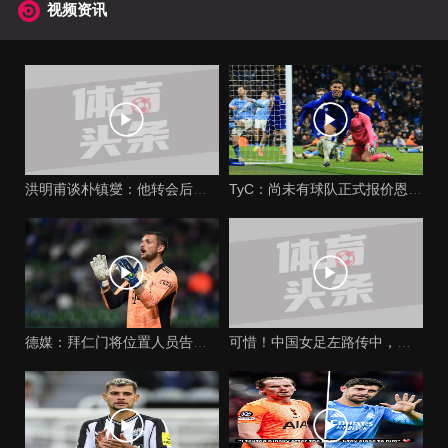
视频资讯
洪明甫谈朴镇燮：他转会后踢双后腰，展现出适应国家队战术的能力
TyC：尚未有球队正式报价恩佐，切尔西需要丰厚报价才会放人
德媒：拜仁门将位置人员告急，一线队3位门将都伤了
可惜！中国女足左路传中，吴澄舒护下皮球，张馨左脚劲射偏出！