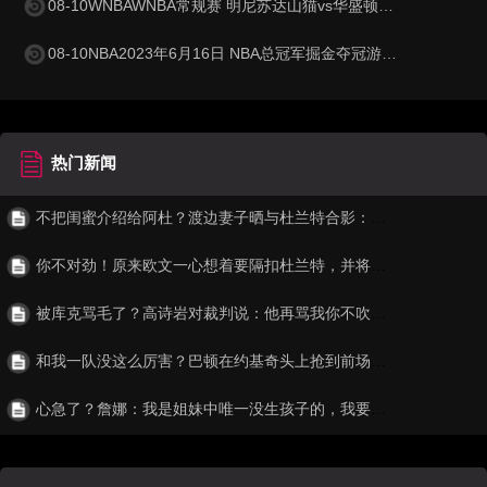
08-10WNBAWNBA常规赛 明尼苏达山猫vs华盛顿神秘人 全场录像 录像集锦视频
08-10NBA2023年6月16日 NBA总冠军掘金夺冠游行庆典 录像集锦视频
热门新闻
不把闺蜜介绍给阿杜？渡边妻子晒与杜兰特合影：很友善 非常感激（渡边身高）
你不对劲！原来欧文一心想着要隔扣杜兰特，并将其撂倒在地
被库克骂毛了？高诗岩对裁判说：他再骂我你不吹，我就上去干他！（高诗岩对新疆）
和我一队没这么厉害？巴顿在约基奇头上抢到前场篮板霸气补篮得手（约翰·巴顿）
心急了？詹娜：我是姐妹中唯一没生孩子的，我要立刻马上生孩子！（詹娜二胎）