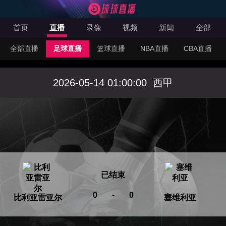
首页
直播
录像
视频
新闻
全部
全部直播
足球直播
篮球直播
NBA直播
CBA直播
2026-05-14 01:00:00
西甲
已结束
0
-
0
比利亚雷亚尔
塞维利亚